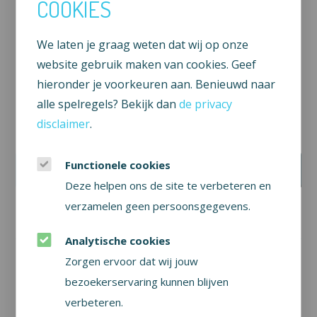
COOKIES
We laten je graag weten dat wij op onze
website gebruik maken van cookies. Geef
hieronder je voorkeuren aan. Benieuwd naar
alle spelregels? Bekijk dan
de privacy
Wil je op de hoogte blijven?
disclaimer
.
Wees als eerste op de hoogte van onze aanbiedingen
Jouw e-mailadres:
Functionele cookies
Aanmelden
Deze helpen ons de site te verbeteren en
verzamelen geen persoonsgegevens.
Analytische cookies
Zorgen ervoor dat wij jouw
bezoekerservaring kunnen blijven
Home
Vakantiehuisjes
Omgeving
Informatie
verbeteren.