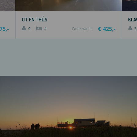
UT EN THÚS
KLA
75,-
€ 425,-
4
4
5
Week vanaf