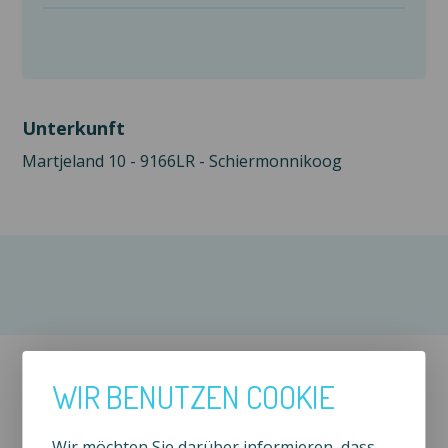
Unterkunft
Martjeland 10 - 9166LR - Schiermonnikoog
WIR BENUTZEN COOKIE
Waddenrust ist angeschlossen bei
Wir möchten Sie darüber informieren, dass